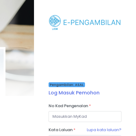
Pengambilan: ASAL
Log Masuk Pemohon
No Kad Pengenalan
*
Kata Laluan
*
Lupa kata laluan?